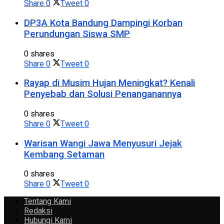
Share
0
Tweet
0
DP3A Kota Bandung Dampingi Korban
Perundungan Siswa SMP
0 shares
Share
0
Tweet
0
Rayap di Musim Hujan Meningkat? Kenali
Penyebab dan Solusi Penanganannya
0 shares
Share
0
Tweet
0
Warisan Wangi Jawa Menyusuri Jejak
Kembang Setaman
0 shares
Share
0
Tweet
0
Tentang Kami
Redaksi
Hubungi Kami