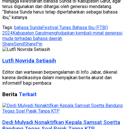
menjaga kelestarian bahasa Sunda di Kabupaten Garut, agar
terus digunakan dan dihargai oleh generasi mendatang.
“Bahasa Sunda harus tetap dipertahankan sebagai bahasa
ibu,” katanya.
Tags:
bahasa Sunda
Festival Tunas Bahasa Ibu (FTBI)
2024
Kabupaten Garut
menghidupkan kembali minat generasi
muda terhadap bahasa daerah
Share
Send
Share
Pin
Lutfi Novrida Setiasih
Editor dan wartawan berpengalaman di Info Jabar, dikenal
karena dedikasinya dalam menyajikan berita akurat dan
informatif bagi pembaca
Berita
Terkait
Dedi Mulyadi Nonaktifkan Kepala Samsat Soetta
Bandung Tegas Soal Pajak Tanpa KTP