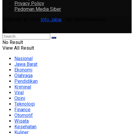
Privacy Policy
Pedoman Media Siber
Copyright © 2024
Info Jabar
- All rights reserved
No Result
View All Result
Nasional
Jawa Barat
Ekonomi
Olahraga
Pendidikan
Kriminal
Viral
Opini
Teknologi
Finance
Otomotif
Wisata
Kesehatan
Kuliner