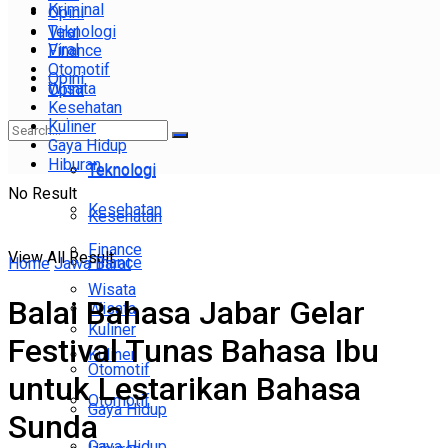
Kriminal
Opini
Teknologi
Viral
Viral
Finance
Otomotif
Opini
Wisata
Opini
Kesehatan
Lainnya
Kuliner
Lainnya
Gaya Hidup
Hiburan
Teknologi
Teknologi
No Result
Kesehatan
Kesehatan
Finance
View All Result
Finance
Home
Jawa Barat
Wisata
Balai Bahasa Jabar Gelar
Wisata
Kuliner
Festival Tunas Bahasa Ibu
Kuliner
Otomotif
untuk Lestarikan Bahasa
Otomotif
Gaya Hidup
Sunda
Gaya Hidup