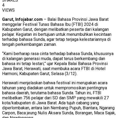
SHARES
4
VIEWS
Garut, Infojabar.com
– Balai Bahasa Provinsi Jawa Barat
menggelar Festival Tunas Bahasa Ibu (FTBI) 2024 di
Kabupaten Garut, dengan melibatkan peserta dari kalangan
pelajar. Kegiatan ini bertujuan untuk menumbuhkan kecintaan
terhadap bahasa Sunda, agar tetap terjaga kelestariannya di
tengah perkembangan zaman.
“Kami berharap rasa cinta terhadap bahasa Sunda, khususnya
di kalangan generasi muda, dapat terus berkembang dan
bahasa ini tetap lestari,” ujar Kepala Balai Bahasa Provinsi
Jawa Barat, Herawati, saat membuka acara FTBI di Hotel
Harmoni, Kabupaten Garut, Selasa (3/12).
Herawati menjelaskan bahwa festival ini merupakan acara
tahunan yang diadakan untuk mempromosikan pentingnya
bahasa daerah, terutama bahasa Sunda. Tahun ini, FTBI
melibatkan 756 pelajar dari SD dan SMP yang mewakili 27
kota/kabupaten di Jawa Barat. Ada tujuh cabang yang
diperlombakan, antara lain Nembang Pupuh, Biantara, Ngarang
Carpon, Baca jeung Nulis Aksara Sunda, Borangan, Maca Sajak,
dan Ngadongeng.