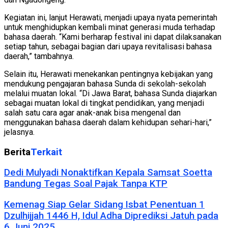
Kegiatan ini, lanjut Herawati, menjadi upaya nyata pemerintah
untuk menghidupkan kembali minat generasi muda terhadap
bahasa daerah. “Kami berharap festival ini dapat dilaksanakan
setiap tahun, sebagai bagian dari upaya revitalisasi bahasa
daerah,” tambahnya.
Selain itu, Herawati menekankan pentingnya kebijakan yang
mendukung pengajaran bahasa Sunda di sekolah-sekolah
melalui muatan lokal. “Di Jawa Barat, bahasa Sunda diajarkan
sebagai muatan lokal di tingkat pendidikan, yang menjadi
salah satu cara agar anak-anak bisa mengenal dan
menggunakan bahasa daerah dalam kehidupan sehari-hari,”
jelasnya.
Berita
Terkait
Dedi Mulyadi Nonaktifkan Kepala Samsat Soetta
Bandung Tegas Soal Pajak Tanpa KTP
Kemenag Siap Gelar Sidang Isbat Penentuan 1
Dzulhijjah 1446 H, Idul Adha Diprediksi Jatuh pada
6 Juni 2025